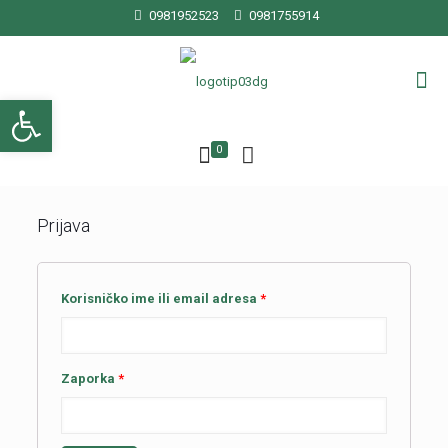
0981952523
0981755914
Open toolbar
0
Prijava
Korisničko ime ili email adresa
*
Zaporka
*