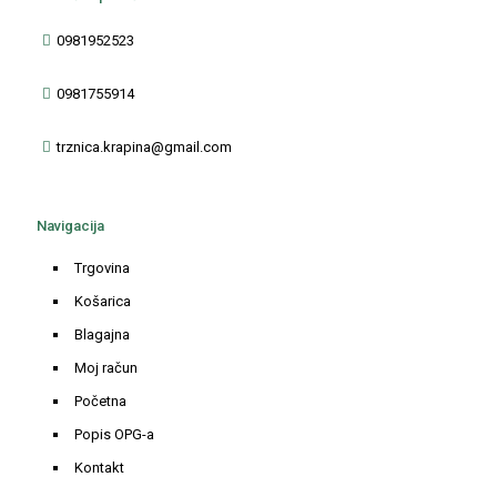
0981952523
0981755914
trznica.krapina@gmail.com
Navigacija
Trgovina
Košarica
Blagajna
Moj račun
Početna
Popis OPG-a
Kontakt