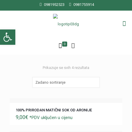
0981952523
0981755914
Open toolbar
0
Prikazuje se svih 4 rezultata
100% PRIRODAN MATIČNI SOK OD ARONIJE
9,00
€
*PDV uključen u cijenu