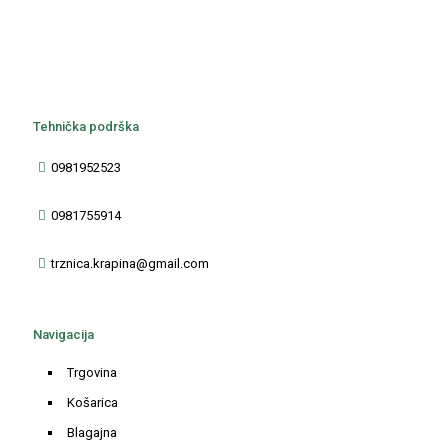
Tehnička podrška
0981952523
0981755914
trznica.krapina@gmail.com
Navigacija
Trgovina
Košarica
Blagajna