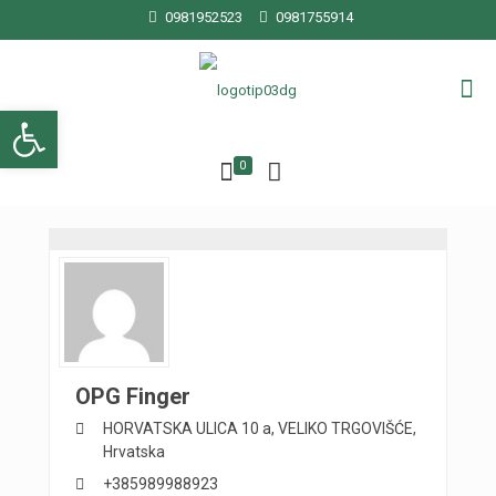
0981952523
0981755914
Open toolbar
0
OPG Finger
HORVATSKA ULICA 10 a,
VELIKO TRGOVIŠĆE,
Hrvatska
+385989988923