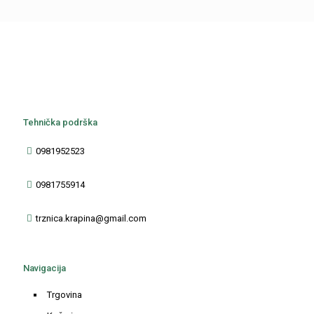
Tehnička podrška
0981952523
0981755914
trznica.krapina@gmail.com
Navigacija
Trgovina