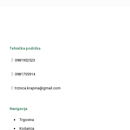
Tehnička podrška
0981952523
0981755914
trznica.krapina@gmail.com
Navigacija
Trgovina
Košarica