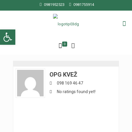
0981952523
0981755914
Open toolbar
0
OPG KVEŽ
098 169 46 47
No ratings found yet!