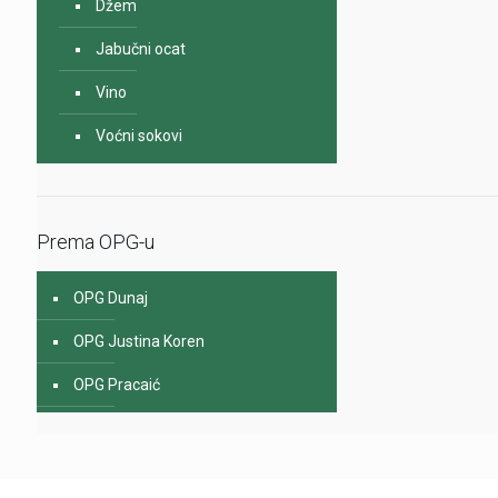
Džem
Jabučni ocat
Vino
Voćni sokovi
Prema OPG-u
OPG Dunaj
OPG Justina Koren
OPG Pracaić