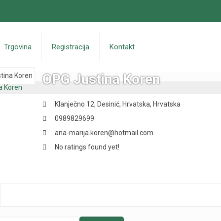
Trgovina
Registracija
Kontakt
OPG Justina Koren
Klanječno 12,
Desinić,
Hrvatska,
Hrvatska
0989829699
ana-marija.koren@hotmail.com
No ratings found yet!