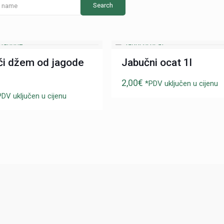
i džem od jagode
Jabučni ocat 1l
2,00
€
*PDV uključen u cijenu
PDV uključen u cijenu