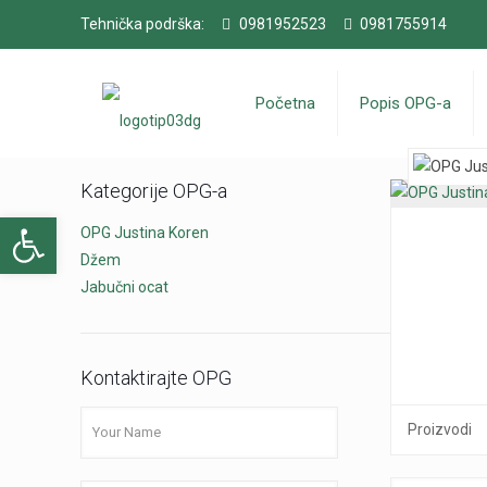
Tehnička podrška:
0981952523
0981755914
Početna
Popis OPG-a
Kategorije OPG-a
Open toolbar
OPG Justina Koren
Džem
Jabučni ocat
Kontaktirajte OPG
Proizvodi