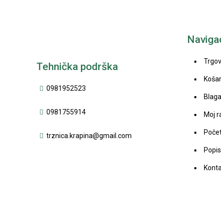
Navigac
Trgov
Tehnička podrška
Košar
0981952523
Blaga
0981755914
Moj r
Poče
trznica.krapina@gmail.com
Popi
Kont