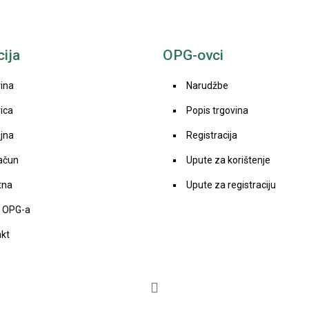
ija
OPG-ovci
ina
Narudžbe
ica
Popis trgovina
jna
Registracija
ačun
Upute za korištenje
tna
Upute za registraciju
s OPG-a
akt